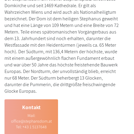
Domkirche und seit 1469 Kathedrale. Er gilt als
Wahrzeichen Wiens und wird auch als Nationalheiligtum
bezeichnet. Der Dom ist dem heiligen Stephanus geweiht
und hat eine Länge von 109 Metern und eine Breite von 72
Metern. Teile eines spätromanischen Vorgängerbaus aus
dem 13. Jahrhundert sind noch erhalten, darunter die
Westfassade mit den Heidentürmen (jeweils ca. 65 Meter
hoch). Der Südturm, mit 136,4 Metern der höchste, wurde
mit einem außergewöhnlich flachen Fundament erbaut
und war über 50 Jahre das höchste freistehende Bauwerk
Europas. Der Nordturm, der unvollständig blieb, erreicht
nur 68 Meter. Der Südturm beherbergt 13 Glocken,
darunter die Pummerin, die drittgrößte freischwingende
Glocke Europas.
Kontakt
Mail:
office@stephansdom.at
Tel:
+43 1 5137648