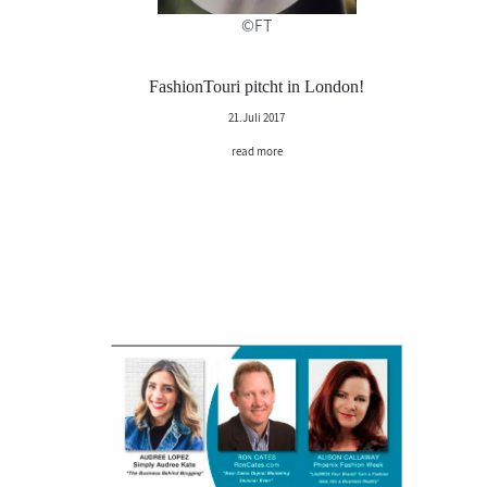
©FT
FashionTouri pitcht in London!
21.Juli 2017
read more