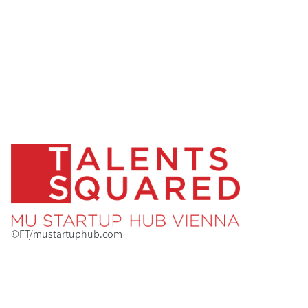
©FT/mustartuphub.com