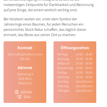
notwendigen Zeitpunkte für Dankbarkeit und Besinnung
auf jene Dinge, die einem wirklich wichtig sind.
Bei Holzkern wollen wir, unter dem Symbol der
Jahresringe eines Baumes, für jeden Menschen ein
persönliches Stück Natur schaffen, das täglich daran
erinnert, das Beste aus seiner Zeit zu machen.
Kontakt
Öffnungszeiten
Mail:
hallo@holzkern.com
Montag
10:00 - 18:00
Tel:
555
Dienstag
10:00 - 18:00
Mittwoch
10:00 - 18:00
Adresse
Donnerstag
10:00 - 18:00
Freitag
10:00 - 18:00
Opernring 9
Samstag
10:00 - 18:00
1010 Wien
Sonntag
Geschlossen
Österreich
Feiertag
Geschlossen
Anfragen
Geschlossen
Website
Shop