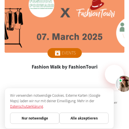
EVENTS
Fashion Walk by FashionTouri
Wir verwenden notwendige Cookies. Externe Karten (Google
Maps) laden wir nur mit deiner Einwilligung. Mehr in der
Impressum
Datenschutz
AGB
Jobs
FAQ
Partner
Datenschutzerklärung
.
Presse
Nur notwendige
Alle akzeptieren
© FashionTouri 2026