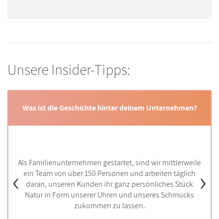
Unsere Insider-Tipps:
Was ist die Geschichte hinter deinem Unternehmen?
 in der Stadt?
Was m
Als Familienunternehmen gestartet, sind wir mittlerweile
‹
›
ein Team von über 150 Personen und arbeiten täglich
Jedes unser
ein Stück Natur
natürlichen Mat
daran, unseren Kunden ihr ganz persönliches Stück
r Ding.
Natur in Form unserer Uhren und unseres Schmucks
zukommen zu lassen.