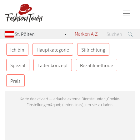
Marken A-Z
▾
ÖSTERREICH
8
Ich bin
Hauptkategorie
Stilrichtung
Geinberg
Spezial
Ladenkonzept
Bezahlmethode
Graz
Preis
Klagenfurt
Pyhra
Salzburg
Sittersdorf
St. Pölten