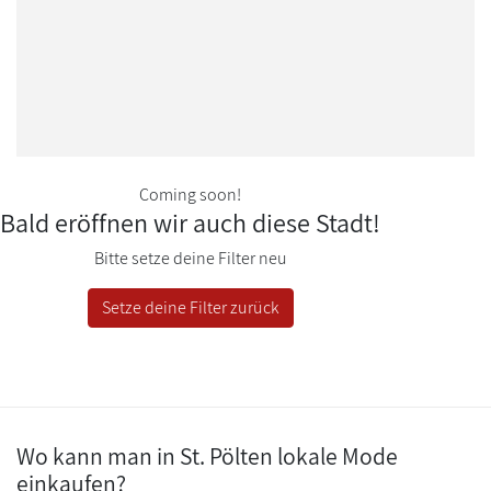
Wien
DEUTSCHLAND
2
Berlin
München
UNGARN
1
Coming soon!
Bald eröffnen wir auch diese Stadt!
Budapest
Bitte setze deine Filter neu
Setze deine Filter zurück
Wo kann man in St. Pölten lokale Mode
einkaufen?