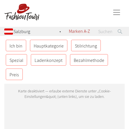
Marken A-Z
▾
ÖSTERREICH
8
Ich bin
Hauptkategorie
Stilrichtung
Geinberg
Spezial
Ladenkonzept
Bezahlmethode
Graz
Preis
Klagenfurt
Pyhra
Salzburg
Sittersdorf
St. Pölten