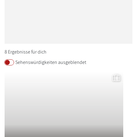
Wien
DEUTSCHLAND
2
Berlin
München
8 Ergebnisse für dich
UNGARN
1
Budapest
Sehenswürdigkeiten ausgeblendet