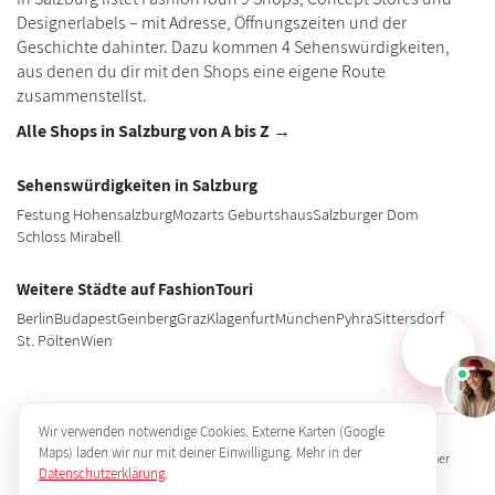
Designerlabels – mit Adresse, Öffnungszeiten und der
Geschichte dahinter. Dazu kommen 4 Sehenswürdigkeiten,
aus denen du dir mit den Shops eine eigene Route
zusammenstellst.
Alle Shops in Salzburg von A bis Z →
Sehenswürdigkeiten in Salzburg
Festung Hohensalzburg
Mozarts Geburtshaus
Salzburger Dom
Schloss Mirabell
Weitere Städte auf FashionTouri
Berlin
Budapest
Geinberg
Graz
Klagenfurt
München
Pyhra
Sittersdorf
St. Pölten
Wien
Wir verwenden notwendige Cookies. Externe Karten (Google
Maps) laden wir nur mit deiner Einwilligung. Mehr in der
Impressum
Datenschutz
AGB
Jobs
FAQ
Partner
Datenschutzerklärung
.
Presse