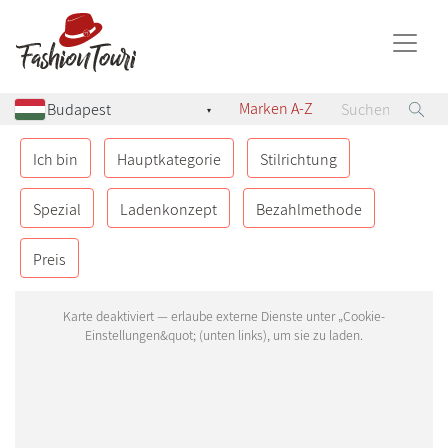
Marken A-Z
▾
UNGARN
1
Ich bin
Hauptkategorie
Stilrichtung
Budapest
Spezial
Ladenkonzept
Bezahlmethode
DEUTSCHLAND
2
Berlin
Preis
München
ÖSTERREICH
8
Geinberg
Graz