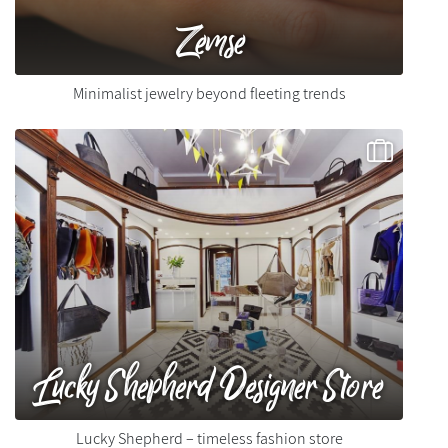
Zemse
Minimalist jewelry beyond fleeting trends
Lucky Shepherd Designer Store
Lucky Shepherd – timeless fashion store