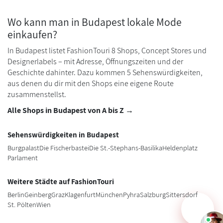
Wo kann man in Budapest lokale Mode
einkaufen?
In Budapest listet FashionTouri 8 Shops, Concept Stores und
Designerlabels – mit Adresse, Öffnungszeiten und der
Geschichte dahinter. Dazu kommen 5 Sehenswürdigkeiten,
aus denen du dir mit den Shops eine eigene Route
zusammenstellst.
Alle Shops in Budapest von A bis Z →
Sehenswürdigkeiten in Budapest
Burgpalast
Die Fischerbastei
Die St.-Stephans-Basilika
Heldenplatz
Parlament
Weitere Städte auf FashionTouri
Berlin
Geinberg
Graz
Klagenfurt
München
Pyhra
Salzburg
Sittersdorf
St. Pölten
Wien