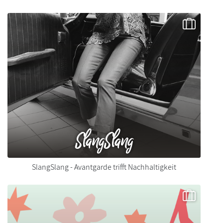
SlangSlang
SlangSlang - Avantgarde trifft Nachhaltigkeit