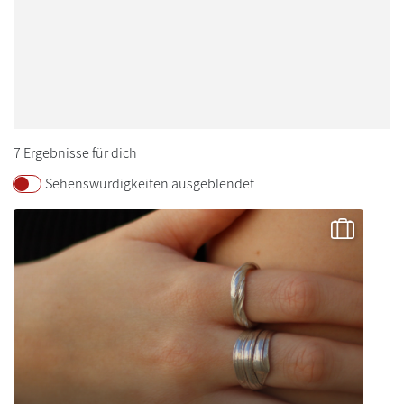
Klagenfurt
Pyhra
Salzburg
Sittersdorf
St. Pölten
7 Ergebnisse für dich
Wien
Sehenswürdigkeiten ausgeblendet